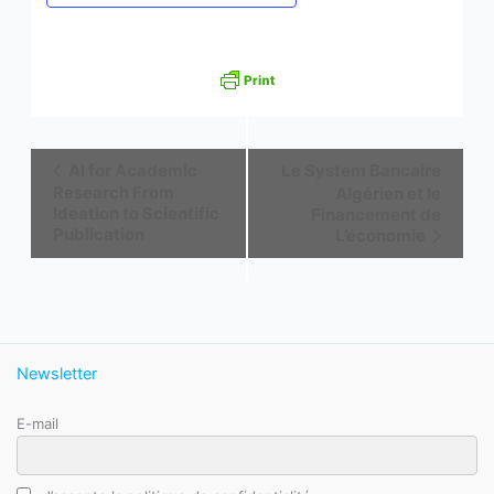
Navigation
Al for Academic
Le System Bancaire
Évènement
Research From
Algérien et le
Ideation to Scientific
Financement de
Publication
L’économie
Newsletter
E-mail