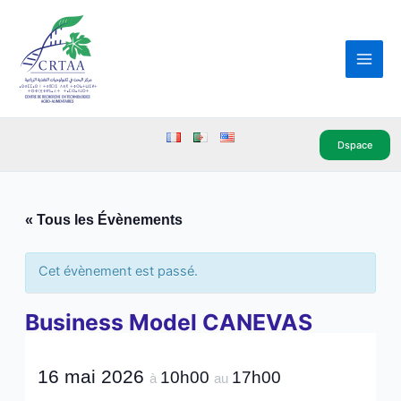
Aller
Main
au
Men
contenu
Dspace
« Tous les Évènements
Cet évènement est passé.
Business Model CANEVAS
16 mai 2026
10h00
17h00
à
au