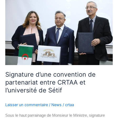
d’une
convention
de
partenariat
entre
CRTAA
et
l’université
de
Sétif
Signature d’une convention de
partenariat entre CRTAA et
l’université de Sétif
Laisser un commentaire
/
News
/
crtaa
Sous le haut parrainage de Monsieur le Ministre, signature