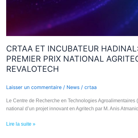
PRIX
NATIONAL
AGRITECH
AVEC
LE
PROJET
CRTAA ET INCUBATEUR HADINAL
INNOVANT
PREMIER PRIX NATIONAL AGRITE
REVALOTECH
REVALOTECH
Laisser un commentaire
/
News
/
crtaa
Le Centre de Recherche en Technologies Agroalimentaires (
national d’un projet innovant en Agritech par M. Anis Atma
Lire la suite »