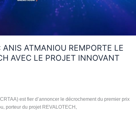
: ANIS ATMANIOU REMPORTE LE
CH AVEC LE PROJET INNOVANT
CRTAA) est fier d’annoncer le décrochement du premier prix
niou, porteur du projet REVALOTECH,