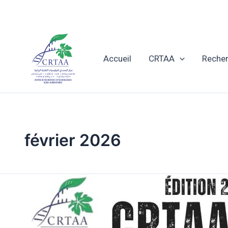
Aller
au
contenu
Accueil
CRTAA
Reche
février 2026
Une
Dynamique
Conjointe
au