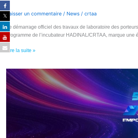
Laisser un commentaire
/
News
/
crtaa
Le démarrage officiel des travaux de laboratoire des porteur
programme de l’incubateur HADINAL/CRTAA, marque une éta
Lire la suite »
CRTAA
ET
INCUBATEUR
HADINAL:
ANIS
ATMANIOU
REMPORTE
LE
PREMIER