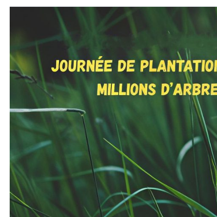
Le
Crtaa
Engagé
Dans
Le
Programme
De
5
Millions.
D’arbres:
Un
Impact
Societal
Fort
Au
Cœur
De